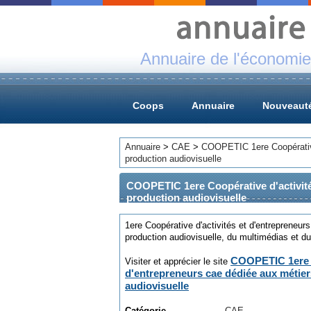
Annuaire de l'économie
Coops
Annuaire
Nouveaut
Annuaire
>
CAE
>
COOPETIC 1ere Coopérative 
production audiovisuelle
COOPETIC 1ere Coopérative d'activités
production audiovisuelle
1ere Coopérative d'activités et d'entrepreneurs
production audiovisuelle, du multimédias et d
COOPETIC 1ere C
Visiter et apprécier le site
d'entrepreneurs cae dédiée aux métiers
audiovisuelle
Catégorie
CAE