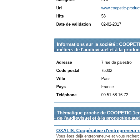
Url
www.coopetic-produc
Hits
58
Date de validation
02-02-2017
Informations sur la société : COOPETI
métiers de l'audiovisuel et à la produc
Adresse
7 rue de palestro
Code postal
75002
Ville
Paris
Pays
France
Téléphone
09 51 58 16 72
Thématique proche de COOPETIC 1ere C
de l'audiovisuel et à la production aud
OXALIS, Coopérative d'entrepreneur-
Vous êtes déjà entrepreneur-e et vous recherch