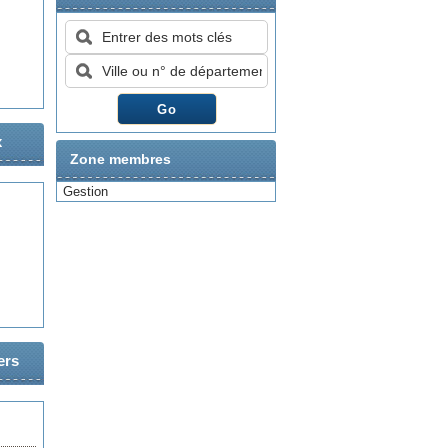
x
Zone membres
Gestion
ers