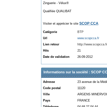
Zinguerie - Vélux®
Qualifiée QUALIBAT
SCOP CCA
Visiter et apprécier le site
Catégorie
BTP
Url
www.scopcca.fr
Lien retour
http://www.scopcca.f
Hits
21
Date de validation
26-09-2012
Informations sur la société : SCOP C
Adresse
23 avenue de la Médi
Code postal
11120
Ville
ARGENS MINERVO
Pays
FRANCE
Téléphone
04 68 27 04 44