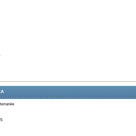
r
CA
terranée
IS