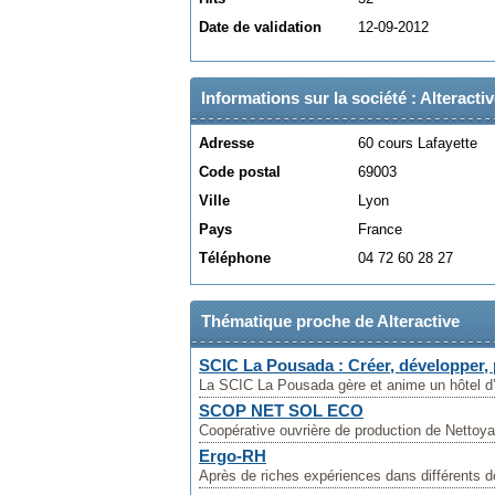
Date de validation
12-09-2012
Informations sur la société : Alteracti
Adresse
60 cours Lafayette
Code postal
69003
Ville
Lyon
Pays
France
Téléphone
04 72 60 28 27
Thématique proche de Alteractive
SCIC La Pousada : Créer, développer, 
La SCIC La Pousada gère et anime un hôtel d’ac
SCOP NET SOL ECO
Coopérative ouvrière de production de Nettoyag
Ergo-RH
Après de riches expériences dans différents dom