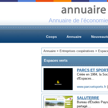
Annuaire de l'économie
Coops
Annuaire
Nouveaut
Annuaire
>
Entreprises coopératives
>
Espace
Espaces verts
PARCS ET SPOR
Créée en 1984, la So
d'Espaces...
www.parcsetsports.fr
SALUTERRE
Bureau d'Études Paysa
partagé....