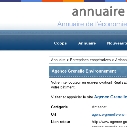
Annuaire de l'économie
Coops
Annuaire
Nouveaut
Annuaire
>
Entreprises coopératives
>
Artisan
Agence Grenelle Environnement
Votre interlocuteur en éco-rénovation! Réalisat
votre bâtiment.
Agence Grenell
Visiter et apprécier le site
Catégorie
Artisanat
Url
agence-grenelle-env
Lien retour
http://www.agence-gr