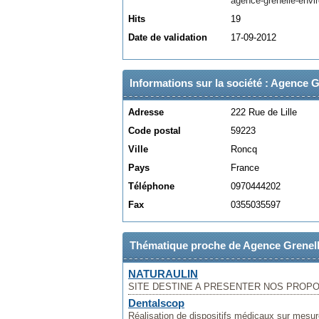
agence-grenelle-env
Hits
19
Date de validation
17-09-2012
Informations sur la société : Agence
Adresse
222 Rue de Lille
Code postal
59223
Ville
Roncq
Pays
France
Téléphone
0970444202
Fax
0355035597
Thématique proche de Agence Grenel
NATURAULIN
SITE DESTINE A PRESENTER NOS PROPOS
Dentalscop
Réalisation de dispositifs médicaux sur mesur