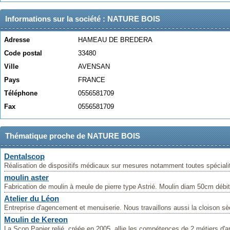
Informations sur la société : NATURE BOIS
Adresse
HAMEAU DE BREDERA
Code postal
33480
Ville
AVENSAN
Pays
FRANCE
Téléphone
0556581709
Fax
0556581709
Thématique proche de NATURE BOIS
Dentalscop
Réalisation de dispositifs médicaux sur mesures notamment toutes spécialit
moulin aster
Fabrication de moulin à meule de pierre type Astrié. Moulin diam 50cm débit
Atelier du Léon
Entreprise d'agencement et menuiserie. Nous travaillons aussi la cloison sèche
Moulin de Kereon
La Scop Papier relié, créée en 2005, allie les compétences de 2 métiers d'art