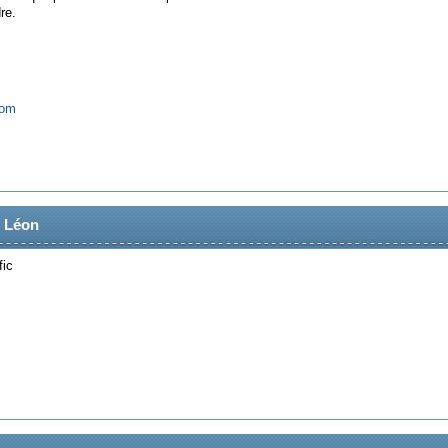
re.
com
u Léon
fic